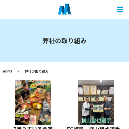
メ
弊社の取り組み
HOME
弊社の取り組み
7月みずいろ食堂
FC岐阜 横山智也選手