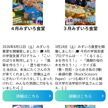
４月みずいろ食堂
３月みずいろ食堂
2026年4月11日（土）みずいろ
3月14日（土）みずいろ食堂を開
食堂を開催致しました✨ 🎓 4月
催しました✨ 🎓 今月の学習支援
の学習支援プログラム ・「こい
プログラムは… ・「くるくるこ
のぼりを制作しよう！」 ・「風
まを作ろう！」 ・「満開の桜の
車を作ろう！」 ・塗り絵やめい
木を作ろう！」 ・クイズ系
ろ 当日は、本当にたくさんの方
（春・防犯・ひらめき系の3種）
が来てくれました！ 想像以上の
・英語の歌（Rock Scissors
にぎわいでバタバタしてしまった
Paper） いつも助けてくれる朝
けれど、みんなの笑顔に力をもら
日大学の法学部の学生さんに加
いました⭐︎[...]
え、[...]
詳細はこちら
詳細はこちら