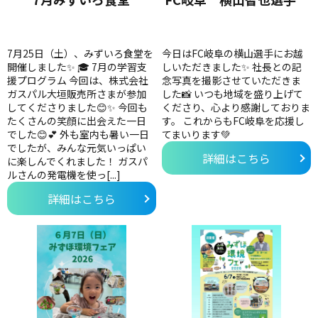
7月25日（土）、みずいろ食堂を
今日はFC岐阜の横山選手にお越
開催しました✨ 🎓 7月の学習支
しいただきました✨ 社長との記
援プログラム 今回は、株式会社
念写真を撮影させていただきま
ガスパル大垣販売所さまが参加
した📸 いつも地域を盛り上げて
してくださりました😊✨ 今回も
くださり、心より感謝しておりま
たくさんの笑顔に出会えた一日
す。 これからもFC岐阜を応援し
でした😊💕 外も室内も暑い一日
てまいります💚
でしたが、みんな元気いっぱい
詳細はこちら
に楽しんでくれました！ ガスパ
ルさんの発電機を使っ[...]
詳細はこちら