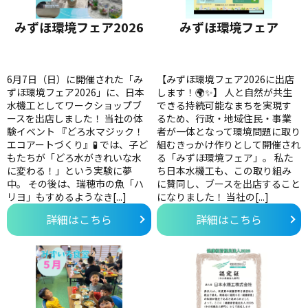
みずほ環境フェア2026
みずほ環境フェア
6月7日（日）に開催された「み
【みずほ環境フェア2026に出店
ずほ環境フェア2026」に、日本
します！🌍✨】 人と自然が共生
水機工としてワークショップブ
できる持続可能なまちを実現す
ースを出店しました！ 当社の体
るため、行政・地域住民・事業
験イベント 『どろ水マジック！
者が一体となって環境問題に取り
エコアートづくり』🧪 では、子ど
組むきっかけ作りとして開催され
もたちが「どろ水がきれいな水
る「みずほ環境フェア」。 私た
に変わる！」という実験に夢
ち日本水機工も、この取り組み
中。 その後は、瑞穂市の魚「ハ
に賛同し、ブースを出店すること
リヨ」もすめるようなき[...]
になりました！ 当社の[...]
詳細はこちら
詳細はこちら