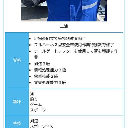
三浦
足場の組立て等特別教育修了
フルハーネス型安全帯使用作業特別教育修了
テールゲートリフターを使用して荷を積卸す作
業
資格
剣道３級
情報処理能力３級
電卓技能２級
文書処理能力３級
猟
釣り
趣味
ゲーム
スポーツ
剣道
特技
スポーツ全て