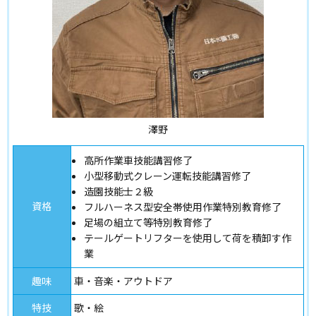
澤野
高所作業車技能講習修了
小型移動式クレーン運転技能講習修了
造園技能士２級
資格
フルハーネス型安全帯使用作業特別教育修了
足場の組立て等特別教育修了
テールゲートリフターを使用して荷を積卸す作
業
趣味
車・音楽・アウトドア
特技
歌・絵