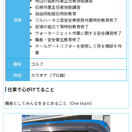
地山の掘削作業主任者技能講習
石綿作業主任者技能講習
自由研削砥石特別教育
資格
フルハーネス型安全帯使用作業特別教育修了
足場の組立て等特別教育修了
ウォータージェット作業に関する安全講習修了
職長・安全衛生教育修了
テールゲートリフターを使用して荷を積卸す作
業
趣味
ゴルフ
特技
カラオケ（プロ級）
仕事で心がけてること
職長としてみんなをまとめること（One team）