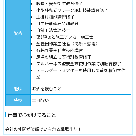
職長・安全衛生教育修了
小型移動式クレーン運転技能講習修了
玉掛け技能講習修了
自由研削砥石特別教育
自然工法管理技士
資格
第1種あと施工アンカー施工士
全豊田作業主任者（高所・感電）
石綿作業主任者技能講習
足場の組立て等特別教育修了
フルハーネス型安全帯使用作業特別教育修了
テールゲートリフターを使用して荷を積卸す作
業
趣味
お酒を飲むこと
特技
二日酔い
仕事で心がけてること
会社の仲間が笑顔でいられる職場作り！