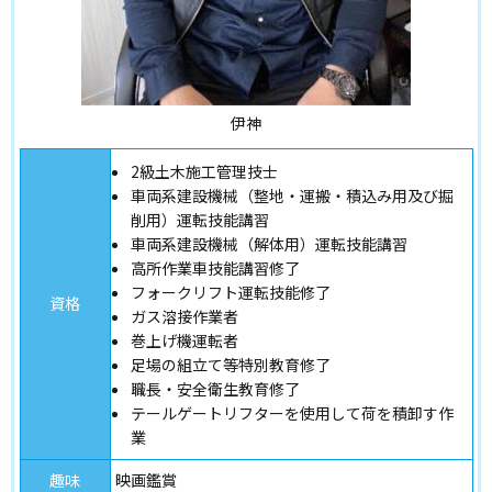
伊神
2級土木施工管理技士
車両系建設機械（整地・運搬・積込み用及び掘
削用）運転技能講習
車両系建設機械（解体用）運転技能講習
高所作業車技能講習修了
フォークリフト運転技能修了
資格
ガス溶接作業者
巻上げ機運転者
足場の組立て等特別教育修了
職長・安全衛生教育修了
テールゲートリフターを使用して荷を積卸す作
業
趣味
映画鑑賞