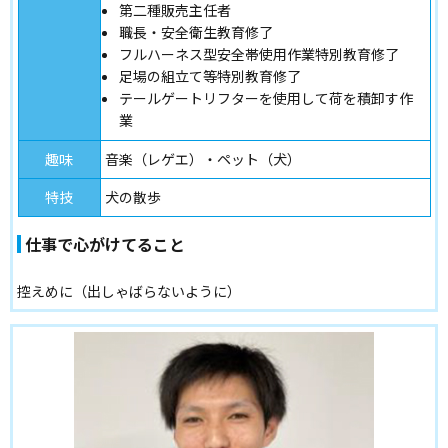
第二種販売主任者
職長・安全衛生教育修了
フルハーネス型安全帯使用作業特別教育修了
足場の組立て等特別教育修了
テールゲートリフターを使用して荷を積卸す作
業
趣味
音楽（レゲエ）・ペット（犬）
特技
犬の散歩
仕事で心がけてること
控えめに（出しゃばらないように）