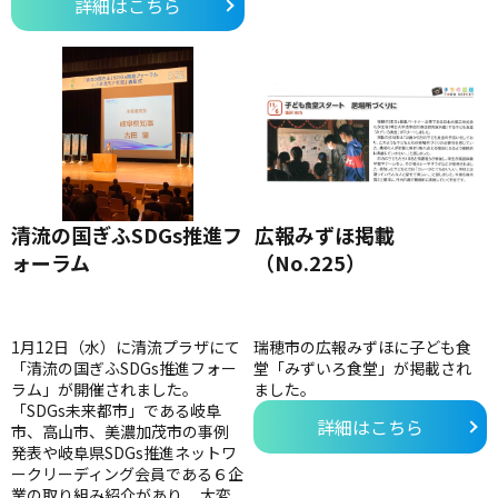
詳細はこちら
清流の国ぎふSDGs推進フ
広報みずほ掲載
ォーラム
（No.225）
1月12日（水）に清流プラザにて
瑞穂市の広報みずほに子ども食
「清流の国ぎふSDGs推進フォー
堂「みずいろ食堂」が掲載され
ラム」が開催されました。
ました。
「SDGs未来都市」である岐阜
詳細はこちら
市、高山市、美濃加茂市の事例
発表や岐阜県SDGs推進ネットワ
ークリーディング会員である６企
業の取り組み紹介があり、 大変