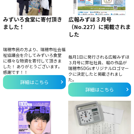
みずいろ食堂に寄付頂き
広報みずほ３月号
ました！
（No.227）に掲載されま
した
瑞穂市民の方より、瑞穂市社会福
祉協議会を介してみずいろ食堂
毎月1日に発行される広報みずほ
に様々な物資を寄付して頂きま
３月号に弊社社員、堀の作品が
した！ ありがとうございます。
瑞穂市SDGsオリジナルロゴマー
感謝です！！
クに決定したと掲載されまし
た。
詳細はこちら
詳細はこちら