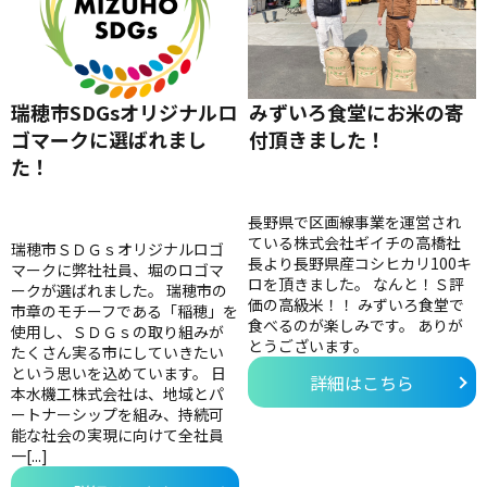
瑞穂市SDGsオリジナルロ
みずいろ食堂にお米の寄
ゴマークに選ばれまし
付頂きました！
た！
長野県で区画線事業を運営され
ている株式会社ギイチの高橋社
瑞穂市ＳＤＧｓオリジナルロゴ
長より長野県産コシヒカリ100キ
マークに弊社社員、堀のロゴマ
ロを頂きました。 なんと！Ｓ評
ークが選ばれました。 瑞穂市の
価の高級米！！ みずいろ食堂で
市章のモチーフである「稲穂」を
食べるのが楽しみです。 ありが
使用し、ＳＤＧｓの取り組みが
とうございます。
たくさん実る市にしていきたい
という思いを込めています。 日
詳細はこちら
本水機工株式会社は、地域とパ
ートナーシップを組み、持続可
能な社会の実現に向けて全社員
一[...]