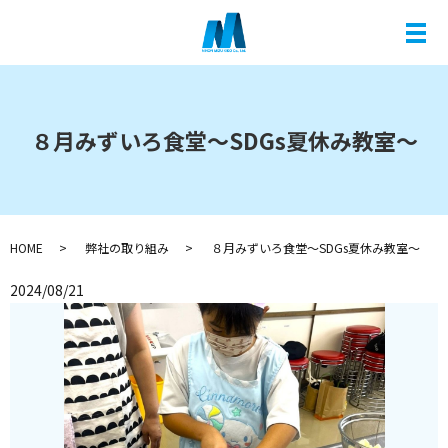
メ
８月みずいろ食堂～SDGs夏休み教室～
HOME
弊社の取り組み
８月みずいろ食堂～SDGs夏休み教室～
2024/08/21