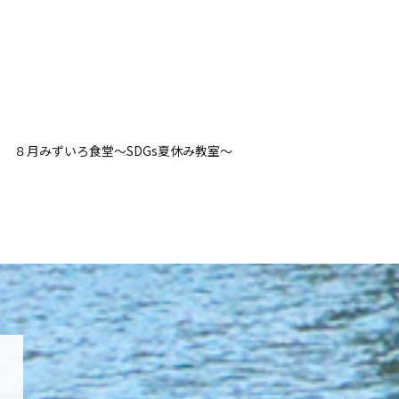
８月みずいろ食堂～SDGs夏休み教室～