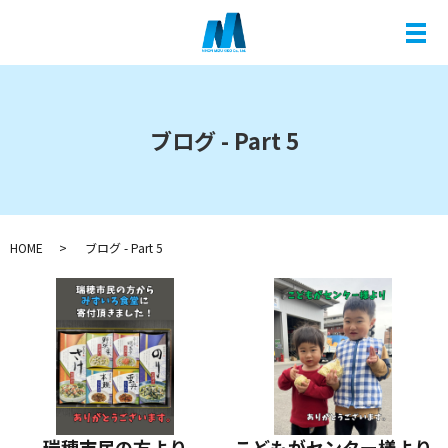
メ
ブログ - Part 5
HOME
ブログ - Part 5
瑞穂市民の方より
こどもがセンター様より