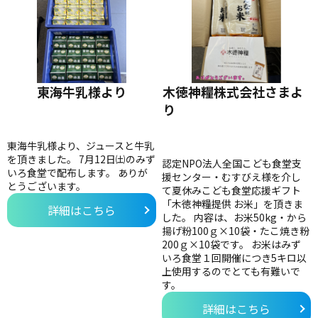
東海牛乳様より
木徳神糧株式会社さまよ
り
東海牛乳様より、ジュースと牛乳
を頂きました。 7月12日㈯のみず
認定NPO法人全国こども食堂支
いろ食堂で配布します。 ありが
援センター・むすびえ様を介し
とうございます。
て夏休みこども食堂応援ギフト
「木徳神糧提供 お米」を頂きま
詳細はこちら
した。 内容は、お米50kg・から
揚げ粉100ｇ×10袋・たこ焼き粉
200ｇ×10袋です。 お米はみず
いろ食堂１回開催につき5キロ以
上使用するのでとても有難いで
す。
詳細はこちら