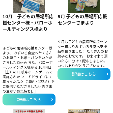
10月 子どもの居場所応
9月 子どもの居場所応援
援センター様・バローホ
センターさまより
ールディングス様より
９月も子どもの居場所応援セン
ター様よりみずいろ食堂へ支援
子どもの居場所応援センター様
品を頂きました！ たくさんのお
より、 みずいろ食堂へたくさん
菓子とお米です。 お米は来て頂
のお菓子・お米・パンをいただ
いた方に分けて配布しました。
きました🍞🍬🍚 また、バローホ
いつもありがとうございます。
ールディングス様から 10月4日
（土）のFC岐阜ホームゲームで
詳細はこちら
実施された フードドライブにて
集まった品々（18組・122点）を
ご提供いただきました✨ 皆さま
の温かいお気持ち[...]
詳細はこちら