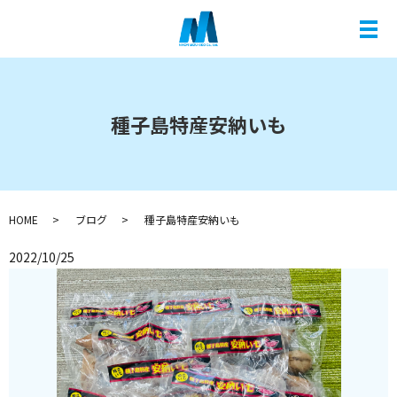
メ
種子島特産安納いも
HOME
ブログ
種子島特産安納いも
2022/10/25