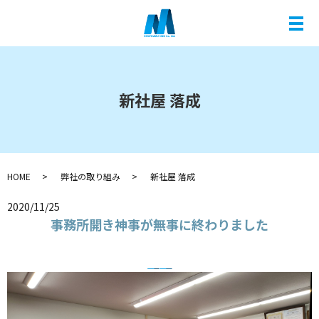
メ
新社屋 落成
HOME
弊社の取り組み
新社屋 落成
2020/11/25
事務所開き神事が無事に終わりました