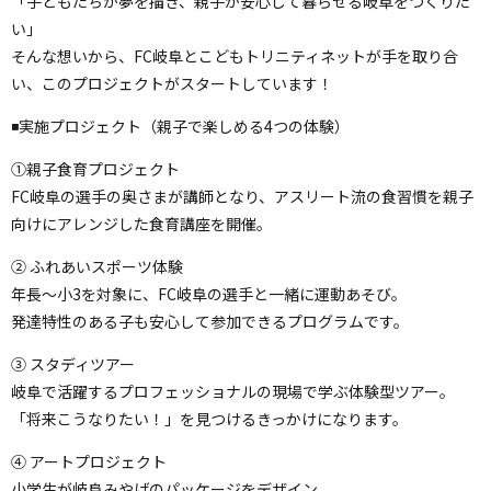
「子どもたちが夢を描き、親子が安心して暮らせる岐阜をつくりた
い」
そんな想いから、FC岐阜とこどもトリニティネットが手を取り合
い、このプロジェクトがスタートしています！
◾実施プロジェクト（親子で楽しめる4つの体験）
①親子食育プロジェクト
FC岐阜の選手の奥さまが講師となり、アスリート流の食習慣を親子
向けにアレンジした食育講座を開催。
② ふれあいスポーツ体験
年長～小3を対象に、FC岐阜の選手と一緒に運動あそび。
発達特性のある子も安心して参加できるプログラムです。
③ スタディツアー
岐阜で活躍するプロフェッショナルの現場で学ぶ体験型ツアー。
「将来こうなりたい！」を見つけるきっかけになります。
④ アートプロジェクト
小学生が岐阜みやげのパッケージをデザイン。