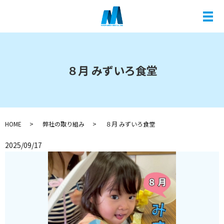
メ
８月 みずいろ食堂
HOME
弊社の取り組み
８月 みずいろ食堂
2025/09/17