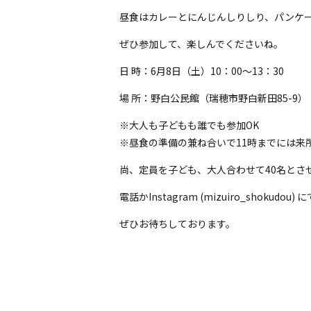
昼食はカレーとにんじんしりしり、パンケ
ぜひ参加して、楽しんでくださいね。
日 時：6月8日（土）10：00～13：30
場 所：野白公民館（瑞穂市野白新田85-9）
※大人も子どもも誰でも参加OK
※昼食の準備の兼ね合いで11時までには来
尚、定員を子ども、大人合わせて40名とさ
電話かInstagram (mizuiro_shoku
ぜひお待ちしております。