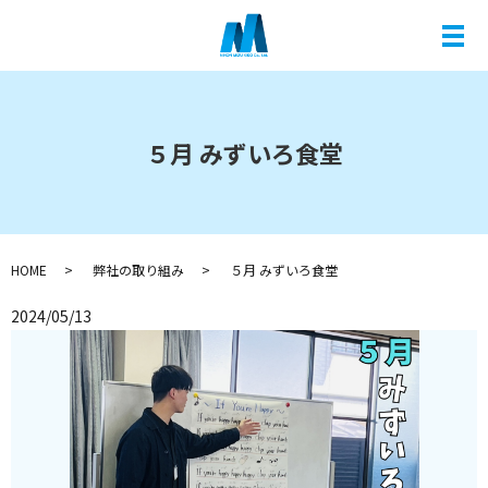
メ
５月 みずいろ食堂
HOME
弊社の取り組み
５月 みずいろ食堂
2024/05/13