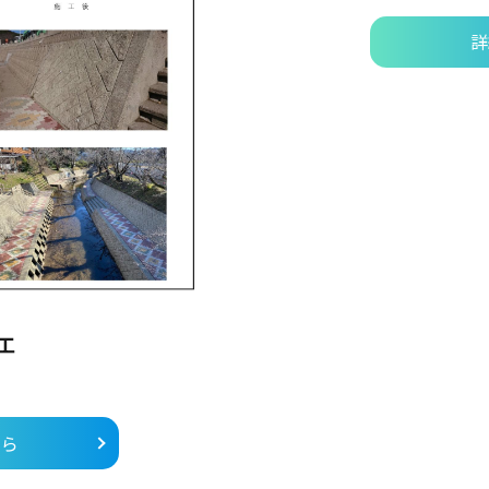
詳
工
ちら