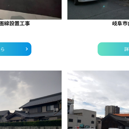
画線設置工事
岐阜市
ちら
詳