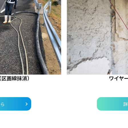
（区画線抹消）
ワイヤ
ちら
詳