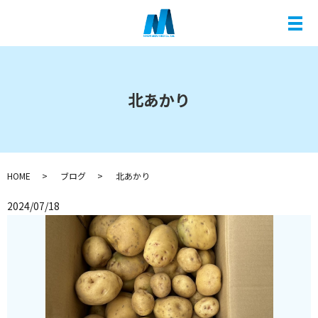
メ
北あかり
HOME
ブログ
北あかり
2024/07/18