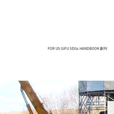
FOR US GIFU SDGs HANDBOOK 創刊