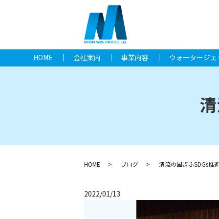
HOME
会社案内
事業内容
ウォータージェ
清
HOME
ブログ
清流の国ぎふSDGs推
2022/01/13