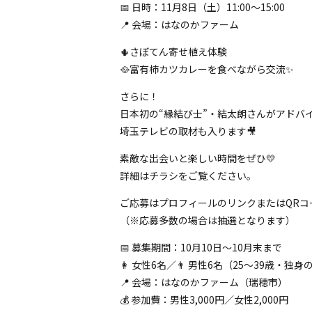
📅 日時：11月8日（土）11:00〜15:00
📍 会場：はなのかファーム
🌵さぼてん寄せ植え体験
🥘富有柿カツカレーを食べながら交流✨
さらに！
日本初の“縁結び士”・結太朗さんがアドバイ
埼玉テレビの取材も入ります🎥
素敵な出会いと楽しい時間をぜひ💛
詳細はチラシをご覧ください。
ご応募はプロフィールのリンクまたはQRコ
（※応募多数の場合は抽選となります）
📅 募集期間：10月10日〜10月末まで
👩 女性6名／👨 男性6名（25〜39歳・独身
📍 会場：はなのかファーム（瑞穂市）
💰 参加費：男性3,000円／女性2,000円