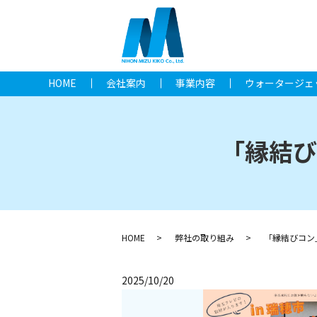
HOME
会社案内
事業内容
ウォータージェ
「縁結び
HOME
弊社の取り組み
「縁結びコン
2025/10/20