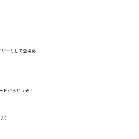
ザーとして登場🎤
ードからどうぞ！
の方）