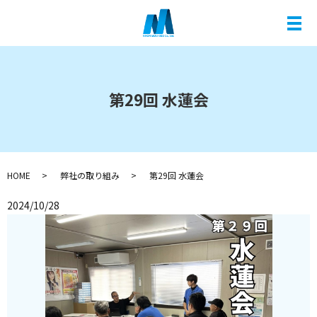
メ
第29回 水蓮会
HOME
弊社の取り組み
第29回 水蓮会
2024/10/28