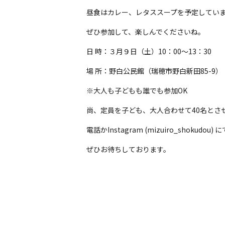
昼食はカレー、レタススープを予定してい
ぜひ参加して、楽しんでくださいね。
日 時：３月９日（土）10：00～13：30
場 所：野白公民館（瑞穂市野白新田85-9）
※大人も子どもも誰でも参加OK
尚、定員を子ども、大人合わせて40名とさ
電話かInstagram (mizuiro_shok
ぜひお待ちしております。