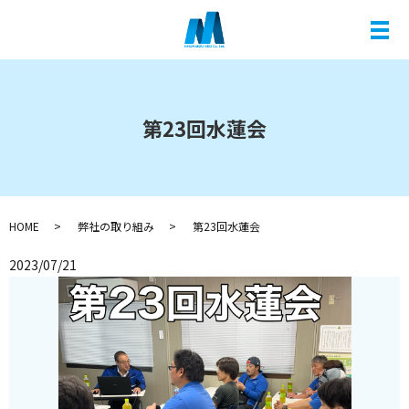
メ
第23回水蓮会
HOME
弊社の取り組み
第23回水蓮会
2023/07/21