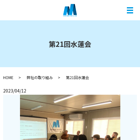
メ
第21回水蓮会
HOME
弊社の取り組み
第21回水蓮会
2023/04/12