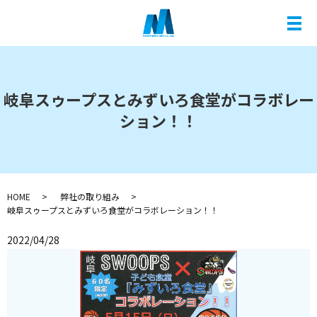
メ
岐阜スゥープスとみずいろ食堂がコラボレー
ション！！
HOME
弊社の取り組み
岐阜スゥープスとみずいろ食堂がコラボレーション！！
2022/04/28