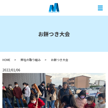
メ
お餅つき大会
HOME
弊社の取り組み
お餅つき大会
2022/01/06