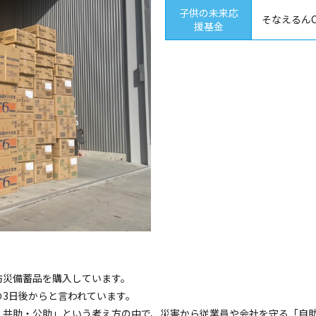
子供の未来応
そなえるんC
援基金
防災備蓄品を購入しています。
3日後からと言われています。
・共助・公助」という考え方の中で、災害から従業員や会社を守る「自