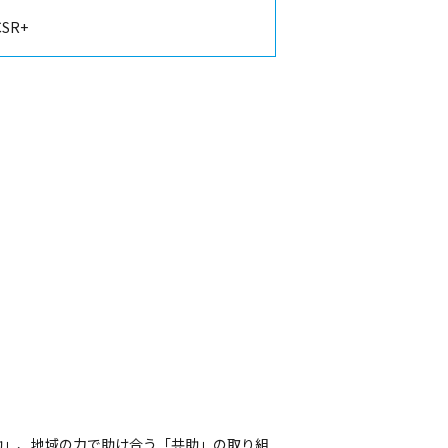
SR+
助」、地域の力で助け合う「共助」の取り組