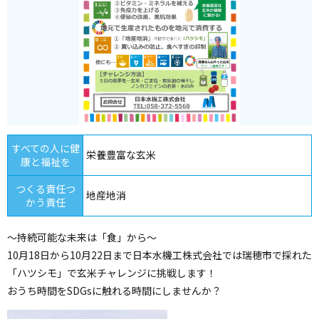
すべての人に健
栄養豊富な玄米
康と福祉を
つくる責任つ
地産地消
かう責任
～持続可能な未来は「食」から～
10月18日から10月22日まで日本水機工株式会社では瑞穂市で採れた
「ハツシモ」で玄米チャレンジに挑戦します！
おうち時間をSDGsに触れる時間にしませんか？